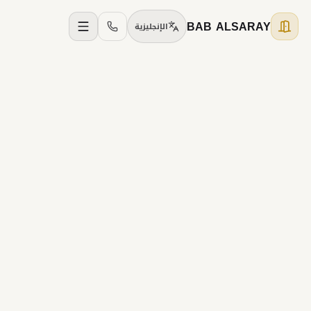
BAB ALSARAY
الإنجليزية
نفس أو اليوم التالي
نافذة الإرسال
7
حي ضمن المسار
الممر
نمط التغطية