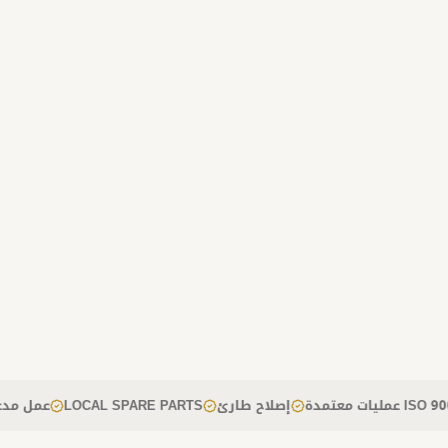
باب كرا
محركات
2
دبي
أ
الفجيرة
عمليات معتمدة ISO 9001
إصلاح طارئ
LOCAL SPARE PARTS
عم