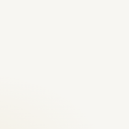
0.0
★