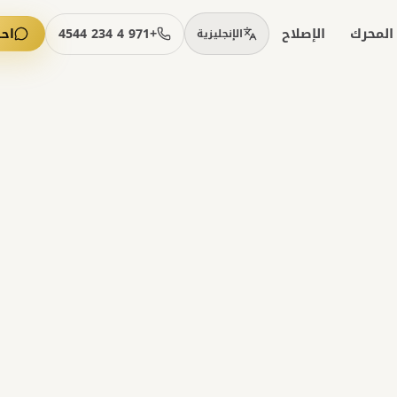
المحرك
الإصلاح
+971 4 234 4544
اح
الإنجليزية
1