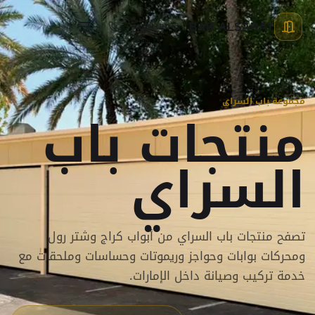
BAB ALSARAY
الإنجليزية
مجموعة باب السراي
منتجات باب
السراي
تصفح منتجات باب السراي من أبواب كراج وشتر رول
ومحركات بوابات وحواجز وريموتات وحساسات وملحقات مع
خدمة تركيب وصيانة داخل الإمارات.