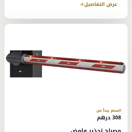
عرض التفاصيل
السعر يبدأ من
308 درهم
مصباح تحذير وامض