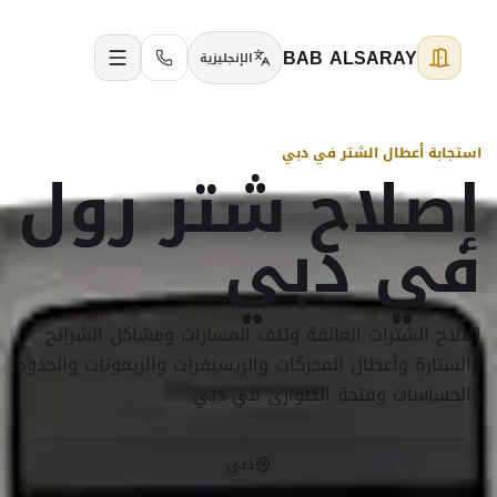
BAB ALSARAY
الإنجليزية
استجابة أعطال الشتر في دبي
إصلاح شتر رول
في دبي
إصلاح الشترات العالقة وتلف المسارات ومشاكل الشرائح
والستارة وأعطال المحركات والريسيفرات والريموتات والحدود
والحساسات وفتحة الطوارئ في دبي.
دبي