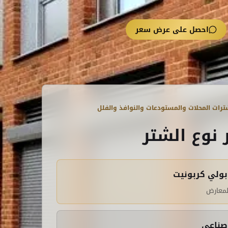
احصل على عرض سعر
رات المحلات والمستودعات والنوافذ والفلل
 نوع الشتر
بولي كربونيت
لمعارض
صناعي