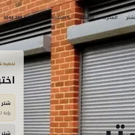
شتر
المحرك
الإصلاح
+971 4 234 4544
الإنجليزية
تخطيط شت
اختر
شتر 
رؤية ل
شتر 