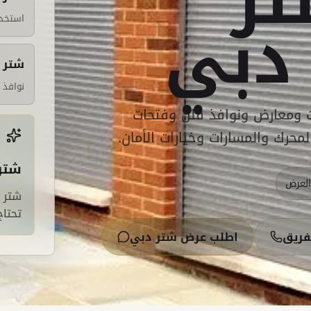
تر
دبي
استخد
شتر ن
نوافذ 
 ومعارض ونوافذ فلل وفتحات
حرك والمسارات وخيارات الأمان.
شتر 
لعرض
شتر 
تحتاج
فريق
اطلب عرض شتر دبي