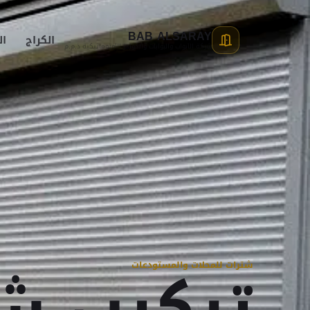
BAB ALSARAY
الكراج
ال
شركة الأبواب والبوابات والحواجز الأوتوماتيكية ذ.م.م
شترات للمحلات والمستودعات